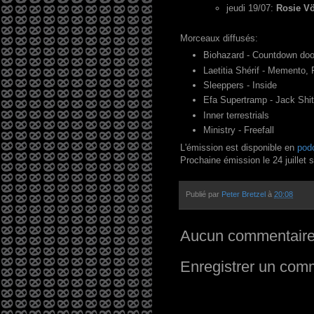
jeudi 19/07:
Rosie Vö
Morceaux diffusés:
Biohazard - Countdown do
Laetitia Shérif - Memento, P
Sleeppers - Inside
Efa Supertramp - Jack Shit
Inner terrestrials
Ministry - Freefall
L'émission est disponible en
pod
Prochaine émission le 24 juillet 
Publié par
Peter Bretzel
à
20:08
Aucun commentaire
Enregistrer un com