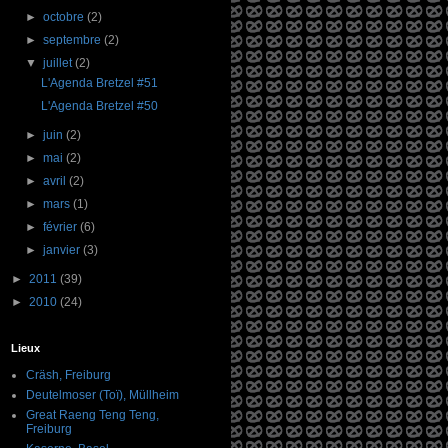
►
octobre
(2)
►
septembre
(2)
▼
juillet
(2)
L'Agenda Bretzel #51
L'Agenda Bretzel #50
►
juin
(2)
►
mai
(2)
►
avril
(2)
►
mars
(1)
►
février
(6)
►
janvier
(3)
►
2011
(39)
►
2010
(24)
Lieux
Cräsh, Freiburg
Deutelmoser (Toï), Müllheim
Great Raeng Teng Teng,
Freiburg