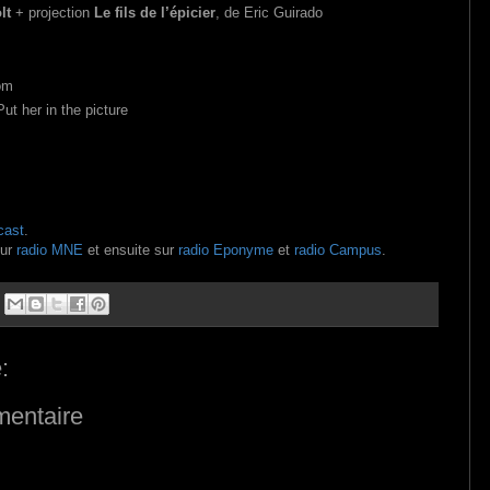
lt
+ projection
Le fils de l’épicier
, de Eric Guirado
om
ut her in the picture
cast
.
sur
radio MNE
et ensuite sur
radio Eponyme
et
radio Campus
.
:
mentaire