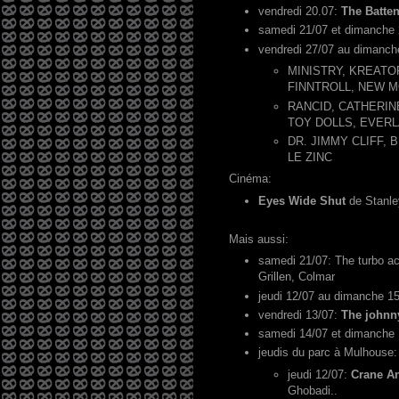
vendredi 20.07:
The Batte
samedi 21/07 et dimanche
vendredi 27/07 au dimanch
MINISTRY, KREATO
FINNTROLL, NEW 
RANCID, CATHERIN
TOY DOLLS, EVER
DR. JIMMY CLIFF,
LE ZINC
Cinéma:
Eyes Wide Shut
de Stanle
Mais aussi:
samedi 21/07: The turbo ac’
Grillen, Colmar
jeudi 12/07 au dimanche 1
vendredi 13/07:
The johnny
samedi 14/07 et dimanche 
jeudis du parc à Mulhouse
jeudi 12/07:
Crane A
Ghobadi..