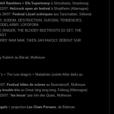
nkill Ramblers + Efa Supertramp
à Stimultania, Strasbourg
 22/07:
Holzrock open air festival
à Shopfheim (Allemagne)
e 29/07:
Festival Lézart scéniques
aux Tanzmatten, Sélestat
R, SODOM, DESTRUCTION, SUICIDAL TENDENCIES,
MODEL ARMY, LOFOFORA
E RINGER, THE BLOODY BEETROOTS DJ SET, THE
LAST
 BIRDY NAM NAM, TIKEN JAH FAKOLY, DEBOUT SUR
y Kubrick au Bel-air, Mulhouse
s + The ivan drago’s + Maladroits (soirée After dark) au
5/07:
Festival bêtes de scènes
au Noumatrouff, Mulhouse
 trouble trio
au Great räng teng teng, Feibrug (Allemagne)
15/07: “
les bozar
” pas loin des Quais, Mulhouse
:
ngels
+ projection
Les Chats Persans
, de Bahman