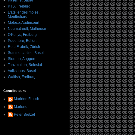
Kaserne, Basel
KTS, Freiburg
L'atelier des moles,
Montbéliard
Moloco, Audincourt
Noumatrouff, Mulhouse
O'Kellys, Freiburg
Poudrière, Belfort
Rote Frabrik, Zürich
Sommercasino, Basel
Sternen, Auggen
Tanzmatten, Sélestat
Volkshaus, Basel
Walfish, Freiburg
Contributeurs
Marlène Fritsch
Marlène
Peter Bretzel